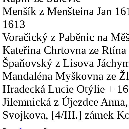
Menšík z Menšteina Jan 16
1613
Voračický z Paběnic na Měš
Kateřina Chrtovna ze Rtína
Špaňovský z Lisova Jáchym
Mandaléna Myškovna ze Žl
Hradecká Lucie Otýlie + 1
Jilemnická z Újezdce Anna
Svojkova, [4/III.] zámek K