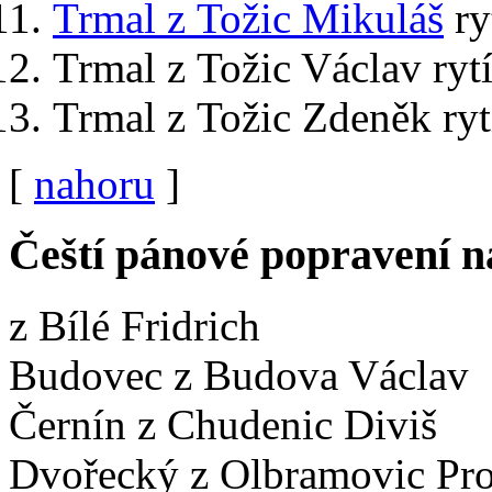
Trmal z Tožic Mikuláš
ry
Trmal z Tožic Václav rytí
Trmal z Tožic Zdeněk ryt
[
nahoru
]
Čeští pánové popravení 
z Bílé Fridrich
Budovec z Budova Václav
Černín z Chudenic Diviš
Dvořecký z Olbramovic Pr