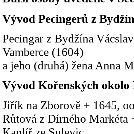
Vývod Pecingerů z Bydží
Pecingar z Bydžína Vácslav
Vamberce (1604)
a jeho (druhá) žena Anna Ma
Vývod Kořenských okolo 
Jiřík na Zborově + 1645, o
Růtová z Dírného Markéta +
Kaplíř ze Sulevic