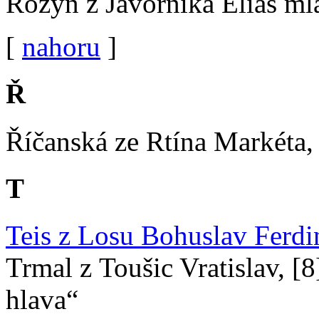
Rozýn z Javorníka Eliáš ml
[
nahoru
]
Ř
Říčanská ze Rtína Markéta,
T
Teis z Losu Bohuslav Ferd
Trmal z Toušic Vratislav, 
hlava“