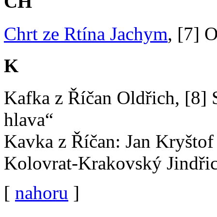
CH
Chrt ze Rtína Jachym
, [7] 
K
Kafka z Říčan Oldřich, [8]
hlava“
Kavka z Říčan: Jan Kryštof
Kolovrat-Krakovský Jindřic
[
nahoru
]