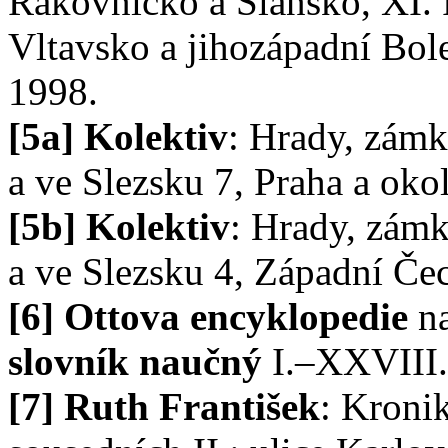
Rakovnicko a Slánsko, XI.
Vltavsko a jihozápadní Bol
1998.
[5a] Kolektiv
: Hrady, zámk
a ve Slezsku 7, Praha a oko
[5b] Kolektiv
: Hrady, zámk
a ve Slezsku 4, Západní Če
[6] Ottova encyklopedie
na
slovník naučný
I.–XXVIII.
[7] Ruth František
: Kroni