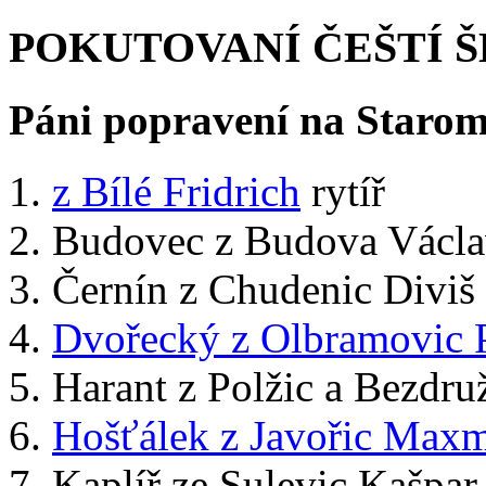
POKUTOVANÍ ČEŠTÍ Š
Páni popravení na Starom
z Bílé Fridrich
rytíř
Budovec z Budova Václ
Černín z Chudenic Diviš 
Dvořecký z Olbramovic 
Harant z Polžic a Bezdru
Hošťálek z Javořic Maxm
Kaplíř ze Sulevic Kašpar 