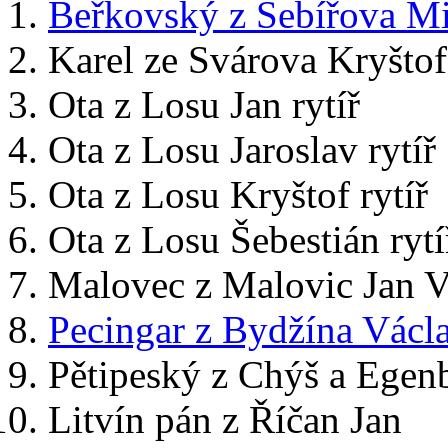
Beřkovský z Šebířova M
Karel ze Svárova Kryštof 
Ota z Losu Jan rytíř
Ota z Losu Jaroslav rytíř
Ota z Losu Kryštof rytíř
Ota z Losu Šebestián rytí
Malovec z Malovic Jan Vi
Pecingar z Bydžína Václ
Pětipeský z Chýš a Egen
Litvín pán z Říčan Jan