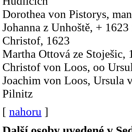
Hudlicích
Dorothea von Pistorys, man
Johanna z Unhoště, + 1623
Christof, 1623
Martha Ottová ze Stoješic,
Christof von Loos, oo Ursu
Joachim von Loos, Ursula vo
Pilnitz
[
nahoru
]
Další osoby uvedené v S