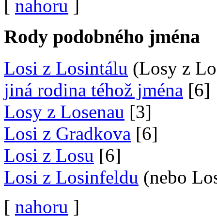
[
nahoru
]
Rody podobného jména
Losi z Losintálu
(Losy z Los
jiná rodina téhož jména
[6]
Losy z Losenau
[3]
Losi z Gradkova
[6]
Losi z Losu
[6]
Losi z Losinfeldu
(nebo Los
[
nahoru
]