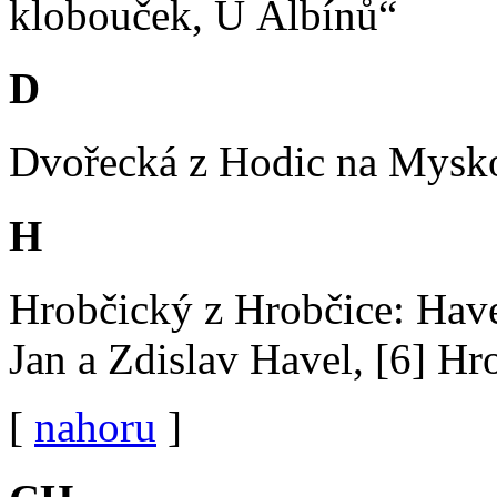
klobouček, U Albínů“
D
Dvořecká z Hodic na Mysko
H
Hrobčický z Hrobčice: Have
Jan a Zdislav Havel, [6] Hr
[
nahoru
]