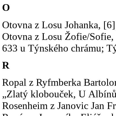
O
Otovna z Losu Johanka, [6]
Otovna z Losu Žofie/Sofie,
633 u Týnského chrámu; Týn
R
Ropal z Ryfmberka Bartolom
„Zlatý klobouček, U Albín
Rosenheim z Janovic Jan Fr