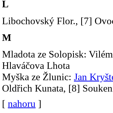
L
Libochovský Flor., [7] Ovo
M
Mladota ze Solopisk: Vilém 
Hlaváčova Lhota
Myška ze Žlunic:
Jan Kryšt
Oldřich Kunata, [8] Souke
[
nahoru
]