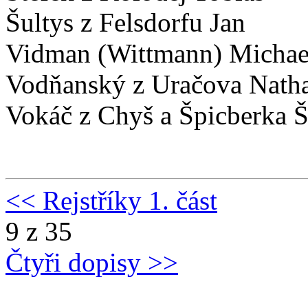
Šultys z Felsdorfu Jan
Vidman (Wittmann) Michae
Vodňanský z Uračova Nath
Vokáč z Chyš a Špicberka 
<< Rejstříky 1. část
9 z 35
Čtyři dopisy >>