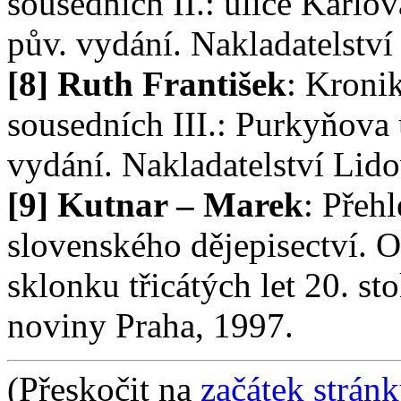
sousedních II.: ulice Karlo
pův. vydání. Nakladatelstv
[8] Ruth František
: Kroni
sousedních III.: Purkyňova 
vydání. Nakladatelství Lid
[9] Kutnar – Marek
: Přeh
slovenského dějepisectví. O
sklonku třicátých let 20. st
noviny Praha, 1997.
(Přeskočit na
začátek strán