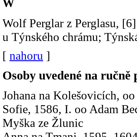
W
Wolf Perglar z Perglasu, [
u Týnského chrámu; Týnská 
[
nahoru
]
Osoby uvedené na ručně 
Johana na Kolešovicích, oo
Sofie, 1586, I. oo Adam Be
Myška ze Žlunic
Anna na Tmani, 1595–1604,