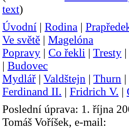
text
)
Úvodní
|
Rodina
|
Prapřede
Ve světě
|
Magelóna
Popravy
|
Co řekli
|
Tresty
|
Budovec
Mydlář
|
Valdštejn
|
Thurn
Ferdinand II.
|
Fridrich V.
|
Poslední úprava: 1. října 
Tomáš Voříšek, e-mail: