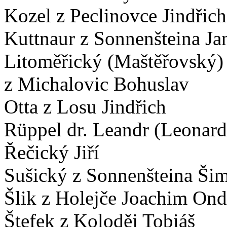
Kozel z Peclinovce Jindřich
Kuttnaur z Sonnenšteina Ja
Litoměřický (Maštěřovský) 
z Michalovic Bohuslav
Otta z Losu Jindřich
Rüppel dr. Leandr (Leonard
Řečický Jiří
Sušický z Sonnenšteina Ši
Šlik z Holejče Joachim Ond
Štefek z Koloděj Tobiáš