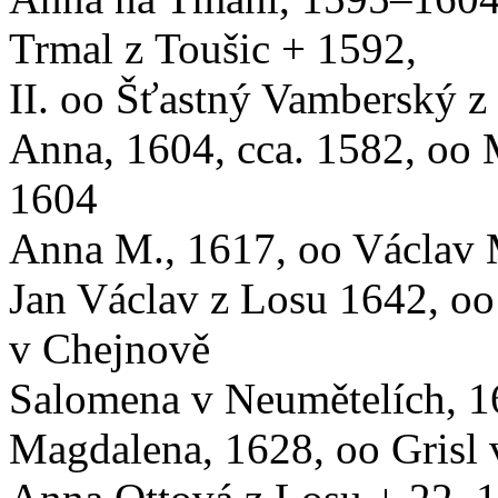
Trmal z Toušic + 1592,
II. oo Šťastný Vamberský 
Anna, 1604, cca. 1582, oo 
1604
Anna M., 1617, oo Václav 
Jan Václav z Losu 1642, oo 
v Chejnově
Salomena v Neumětelích, 
Magdalena, 1628, oo Grisl 