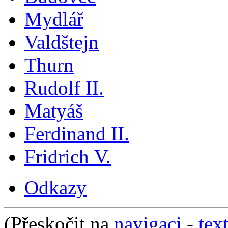
Mydlář
Valdštejn
Thurn
Rudolf II.
Matyáš
Ferdinand II.
Fridrich V.
Odkazy
(Přeskočit na
navigaci
-
tex