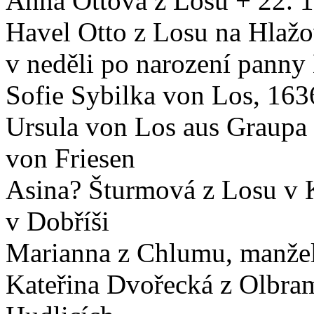
Anna Ottová z Losu + 22. 10
Havel Otto z Losu na Hlažo
v neděli po narození panny
Sofie Sybilka von Los, 163
Ursula von Los aus Graupa 
von Friesen
Asina? Šturmová z Losu v 
v Dobříši
Marianna z Chlumu, manžel
Kateřina Dvořecká z Olbra