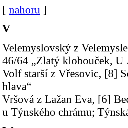
[
nahoru
]
V
Velemyslovský z Velemyslev
46/64 „Zlatý klobouček, U
Volf starší z Vřesovic, [8
hlava“
Vršová z Lažan Eva, [6] Be
u Týnského chrámu; Týnská 