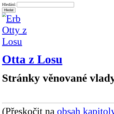
Hledání:
Otta z Losu
Stránky věnované vlad
(Přeskočit na
obsah kapitol