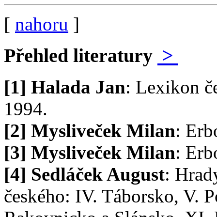
[
nahoru
]
Přehled literatury
>
[1] Halada Jan
: Lexikon č
1994.
[2] Mysliveček Milan
: Erb
[3] Mysliveček Milan
: Erb
[4] Sedláček August
: Hrad
českého: IV. Táborsko, V. P