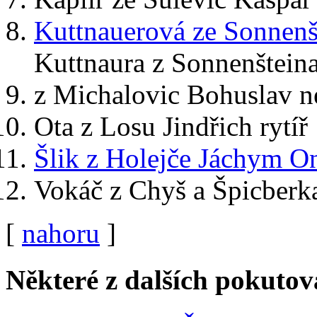
Kuttnauerová ze Sonnenš
Kuttnaura z Sonnenštein
z Michalovic Bohuslav ne
Ota z Losu Jindřich rytíř
Šlik z Holejče Jáchym O
Vokáč z Chyš a Špicber
[
nahoru
]
Některé z dalších pokuto