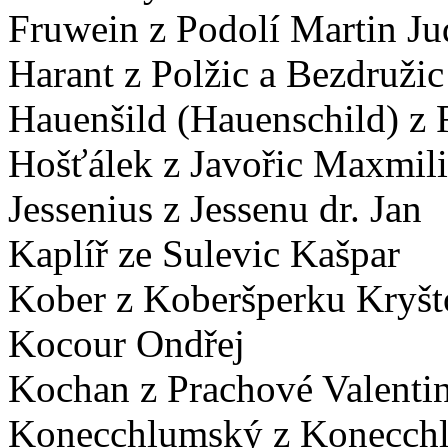
Fruwein z Podolí Martin Ju
Harant z Polžic a Bezdružic
Hauenšild (Hauenschild) z Fi
Hošťálek z Javořic Maxmil
Jessenius z Jessenu dr. Jan
Kaplíř ze Sulevic Kašpar
Kober z Koberšperku Kryšt
Kocour Ondřej
Kochan z Prachové Valenti
Konecchlumský z Konecch